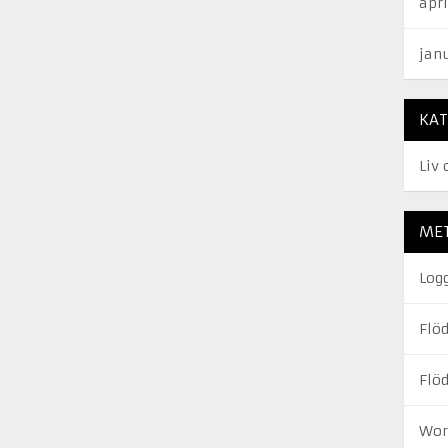
apri
jan
KAT
Liv 
ME
Log
Flöd
Flö
Wor