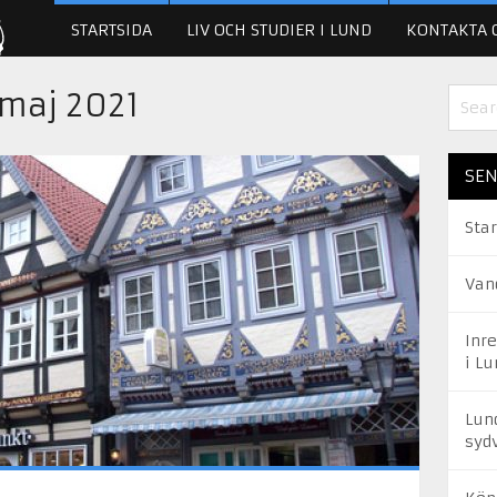
STARTSIDA
LIV OCH STUDIER I LUND
KONTAKTA 
maj 2021
SEN
Star
Van
Inr
i Lu
Lun
syd