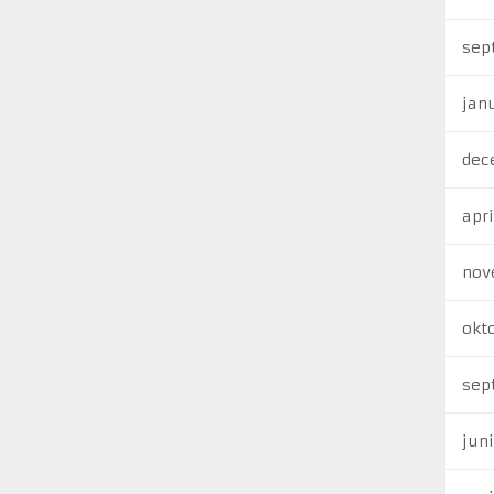
sep
jan
dec
apri
nov
okt
sep
jun