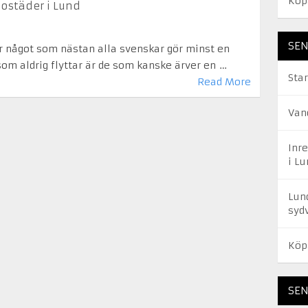
Köp
ostäder i Lund
SEN
är något som nästan alla svenskar gör minst en
som aldrig flyttar är de som kanske ärver en …
Star
Read More
Van
Inr
i Lu
Lun
syd
Köp
SE