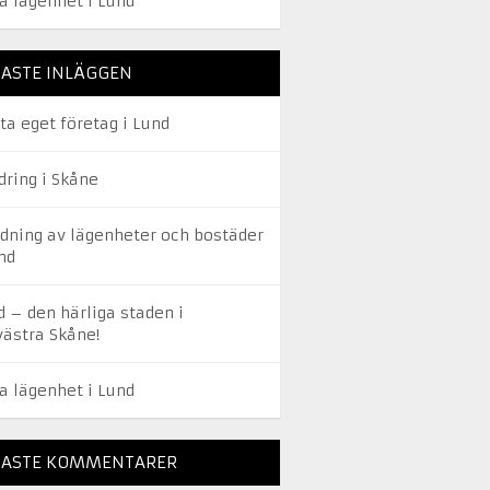
a lägenhet i Lund
ASTE INLÄGGEN
ta eget företag i Lund
dring i Skåne
edning av lägenheter och bostäder
nd
d – den härliga staden i
västra Skåne!
a lägenhet i Lund
NASTE KOMMENTARER