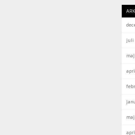
ARK
dec
juli
maj
apri
feb
jan
maj
apri