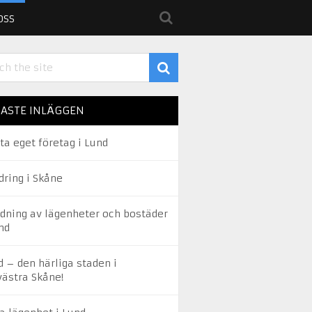
OSS
ASTE INLÄGGEN
ta eget företag i Lund
dring i Skåne
edning av lägenheter och bostäder
nd
d – den härliga staden i
västra Skåne!