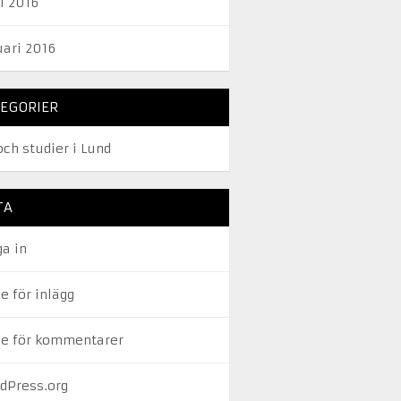
l 2016
uari 2016
EGORIER
och studier i Lund
TA
ga in
e för inlägg
de för kommentarer
dPress.org