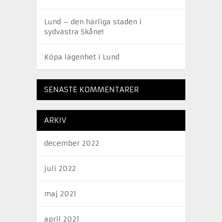
Lund – den härliga staden i
sydvästra Skåne!
Köpa lägenhet i Lund
SENASTE KOMMENTARER
ARKIV
december 2022
juli 2022
maj 2021
april 2021