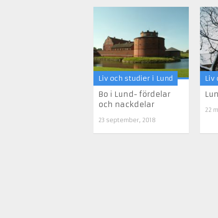
Liv och studier i Lund
Liv
Bo i Lund- fördelar
Lu
och nackdelar
22 m
23 september, 2018