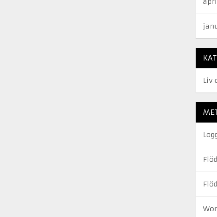
apri
jan
KAT
Liv 
ME
Log
Flöd
Flö
Wor