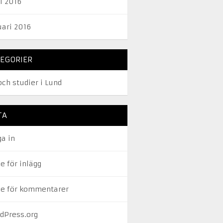
l 2016
uari 2016
EGORIER
och studier i Lund
TA
ga in
e för inlägg
de för kommentarer
dPress.org