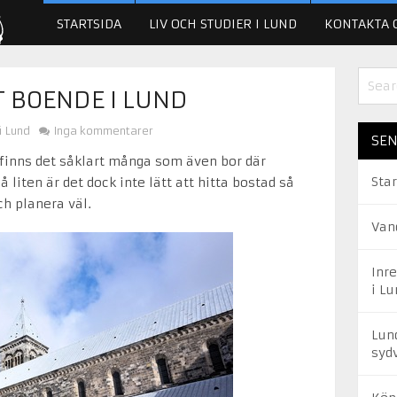
STARTSIDA
LIV OCH STUDIER I LUND
KONTAKTA 
 BOENDE I LUND
i Lund
Inga kommentarer
SEN
finns det såklart många som även bor där
Star
liten är det dock inte lätt att hitta bostad så
och planera väl.
Van
Inr
i Lu
Lun
syd