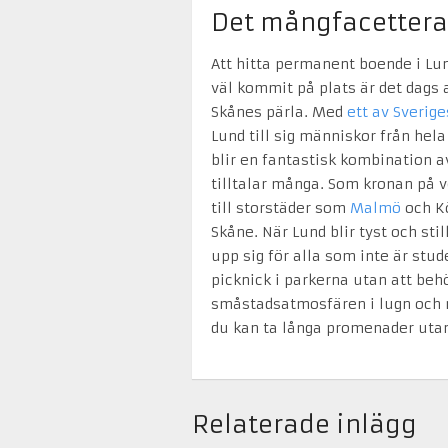
Det mångfacetter
Att hitta permanent boende i Lun
väl kommit på plats är det dags a
Skånes pärla. Med
ett av Sverige
Lund till sig människor från hela
blir en fantastisk kombination 
tilltalar många. Som kronan på 
till storstäder som
Malmö
och Kö
Skåne. När Lund blir tyst och st
upp sig för alla som inte är stu
picknick i parkerna utan att be
småstadsatmosfären i lugn och ro
du kan ta långa promenader utan 
Relaterade inlägg