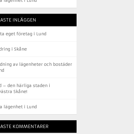
a lägenhet i Lund
ASTE INLÄGGEN
ta eget företag i Lund
dring i Skåne
edning av lägenheter och bostäder
nd
d – den härliga staden i
västra Skåne!
a lägenhet i Lund
NASTE KOMMENTARER