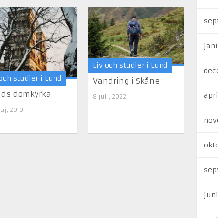
sep
jan
Liv och studier i Lund
dec
 och studier i Lund
Vandring i Skåne
nds domkyrka
apri
8 juli, 2022
aj, 2019
nov
okt
sep
jun