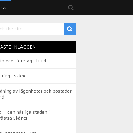
OSS
ASTE INLÄGGEN
ta eget företag i Lund
dring i Skåne
edning av lägenheter och bostäder
nd
d – den härliga staden i
västra Skåne!