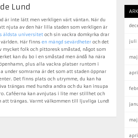
ade Lund
ARK
d är inte lätt men verkligen värt väntan. När du
dec
tt njuta av den här lilla staden som verkligen är
s äldsta universitet
och sin vackra domkyrka drar
juli
 världen. Här finns
en mängd sevärdheter
och det
av mycket folk och pittoresk småstad, något som
verket kan du bo i en småstad men ändå ha nära
maj
penhamn, plus alla vackra platser runtom i
illa under somrarna är det som att staden öppnar
apri
denter. Det finns plats och utrymme, du kan ha
höva trängas med hundra andra och du kan insupa
feb
. Caféerna kan avnjutas i lite mer stillhet och
att trängas. Varmt välkommen till ljuvliga Lund!
jan
maj
apri