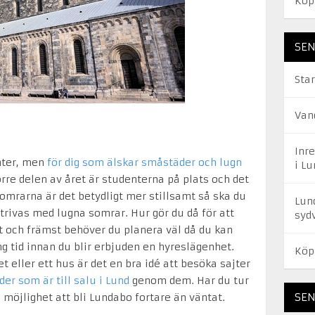
Köp
SEN
Star
Van
Inr
nter, men
för dig som älskar småstäder och lugn
i Lu
örre delen av året är studenterna på plats och det
 somrarna är det betydligt mer stillsamt så ska du
Lun
trivas med lugna somrar. Hur gör du då för att
syd
t och främst behöver du planera väl då du kan
g tid innan du blir erbjuden en hyreslägenhet.
Köp
t eller ett hus är det en bra idé att besöka sajter
der som är till salu i Lund
genom dem. Har du tur
SE
 möjlighet att bli Lundabo fortare än väntat.